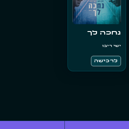
נחכה לך
ישי ריבו
לרכישה