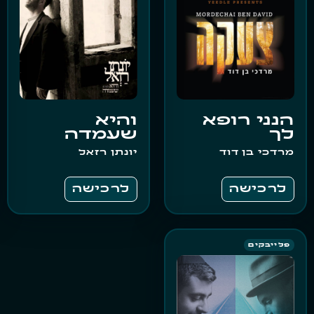
הנני רופא
והיא
לך
שעמדה
מרדכי בן דוד
יונתן רזאל
לרכישה
לרכישה
פלייבקים