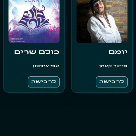
יומם
כולם שרים
מיילך קאהן
אבי אילסון
לרכישה
לרכישה